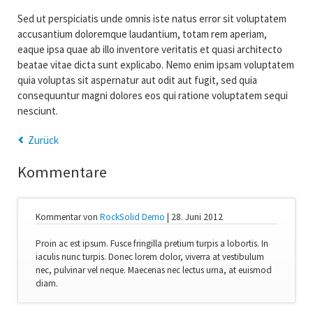
Sed ut perspiciatis unde omnis iste natus error sit voluptatem
accusantium doloremque laudantium, totam rem aperiam,
eaque ipsa quae ab illo inventore veritatis et quasi architecto
beatae vitae dicta sunt explicabo. Nemo enim ipsam voluptatem
quia voluptas sit aspernatur aut odit aut fugit, sed quia
consequuntur magni dolores eos qui ratione voluptatem sequi
nesciunt.
Zurück
Kommentare
Kommentar von
RockSolid Demo
|
28. Juni 2012
Proin ac est ipsum. Fusce fringilla pretium turpis a lobortis. In
iaculis nunc turpis. Donec lorem dolor, viverra at vestibulum
nec, pulvinar vel neque. Maecenas nec lectus urna, at euismod
diam.