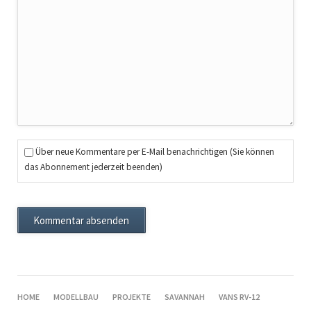
Über neue Kommentare per E-Mail benachrichtigen (Sie können
das Abonnement jederzeit beenden)
Kommentar absenden
NAVIGATION
HOME
MODELLBAU
PROJEKTE
SAVANNAH
VANS RV-12
ÜBERSPRINGEN